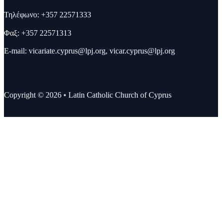
Τηλέφωνο: +357 22571333
Φαξ: +357 22571313
E-mail:
vicariate.cyprus@lpj.org
,
vicar.cyprus@lpj.org
Copyright © 2026 • Latin Catholic Church of Cyprus