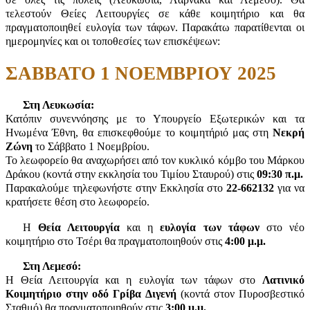
τελεστούν Θείες Λειτουργίες σε κάθε κοιμητήριο και θα
πραγματοποιηθεί ευλογία των τάφων. Παρακάτω παρατίθενται οι
ημερομηνίες και οι τοποθεσίες των επισκέψεων:
ΣΑΒΒΑΤΟ 1 ΝΟΕΜΒΡΙΟΥ 2025
Στη Λευκωσία:
Κατόπιν συνεννόησης με το Υπουργείο Εξωτερικών και τα
Ηνωμένα Έθνη, θα επισκεφθούμε το κοιμητήριό μας στη
Νεκρή
Ζώνη
το Σάββατο 1 Νοεμβρίου.
Το λεωφορείο θα αναχωρήσει από τον κυκλικό κόμβο του Μάρκου
Δράκου (κοντά στην εκκλησία του Τιμίου Σταυρού) στις
09:30 π.μ.
Παρακαλούμε τηλεφωνήστε στην Εκκλησία στο
22-662132
για να
κρατήσετε θέση στο λεωφορείο.
Η
Θεία Λειτουργία
και η
ευλογία των τάφων
στο νέο
κοιμητήριο στο Τσέρι θα πραγματοποιηθούν στις
4:00 μ.μ.
Στη Λεμεσό:
Η Θεία Λειτουργία και η ευλογία των τάφων στο
Λατινικό
Κοιμητήριο στην οδό Γρίβα Διγενή
(κοντά στον Πυροσβεστικό
Σταθμό) θα πραγματοποιηθούν στις
3:00 μ.μ.