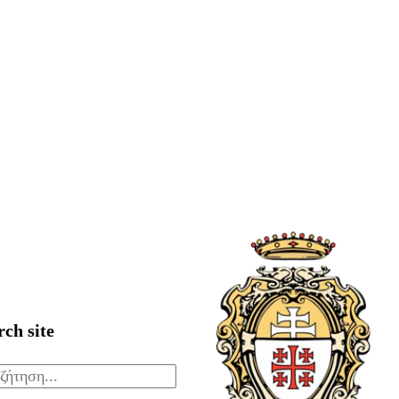
rch site
ζήτηση