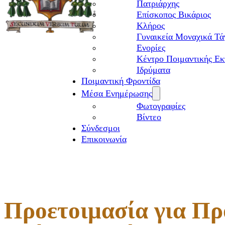
Πατριάρχης
Επίσκοπος Βικάριος
Kλήρος
Γυναικεία Μοναχικά Τά
Ενορίες
Κέντρο Ποιμαντικής Εκ
Ιδρύματα
Ποιμαντική Φροντίδα
Μέσα Ενημέρωσης
Φωτογραφίες
Βίντεο
Σύνδεσμοι
Επικοινωνία
Προετοιμασία για Π