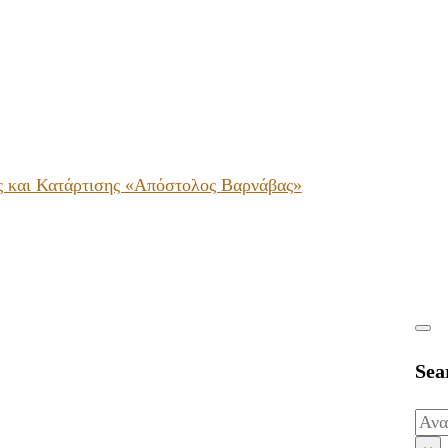
ς και Κατάρτισης «Απόστολος Βαρνάβας»
Sea
Ανα