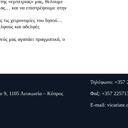
 της «εμπειρίας» μας, θέλουμε
ας… και να επιστρέψουμε στην
 τις χειρονομίες του Ιησού…
ελφούς και αδελφές
εός μας αγαπάει πραγματικά, ο
Τηλέφωνο: +357 
υ 9, 1105 Λευκωσία – Κύπρος
Φαξ: +357 22571
E-mail:
vicariate