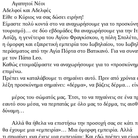
Αγαπητοί Νέοι
Αδελφοί και Αδελφές
Είθε ο Κύριος να σας δώσει ειρήνη!
Είμαστε πολύ κοντά στο να αναχωρήσουμε για το προσκύνη
τουρισμό)… σε δύο εβδομάδες θα αναχωρήσουμε για την Ιτ
Ασίζη, η γενέτειρα του Αγίου Φραγκίσκου, η πόλη Σπολέτο,
η όμορφη και εξαιρετική εμπειρία του Ιωβηλαίου, του Ιωβη
περάσματος από την Αγία Πόρτα στο Βατικανό. Για να συν
με τον Πάπα Leo.
Καθώς ετοιμαζόμαστε να αναχωρήσουμε για το «προσκύν
επιμένω.
Πρέπει να καταλάβουμε τι σημαίνει αυτό. Πριν από χρόνια 
λέξη προσκύνημα σημαίνει: «δέρμα», να βάζεις δέρμα… είν
μέρος του σώματός μας. Έτσι, το να πηγαίνεις σε ένα π
εαυτό σου μέσα, να περπατάς με όλο μας το δέρμα, τις αισθ
δύναμη…
Αλλά θα ήθελα να επιστήσω την προσοχή σας σε κάτι π
θα έχουμε μια «εμπειρία»… Μια όμορφη εμπειρία. Αλλά
τι σημαίνει «να έχεις μια εμπειρία»; Και εδώ πρέπει να είμ