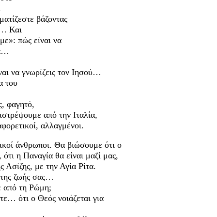
.
αματίζεστε βάζοντας
ό… Και
με»: πώς είναι να
ία…
ίναι να γνωρίζεις τον Ιησού…
α του
ς, φαγητό,
ιστρέψουμε από την Ιταλία,
αφορετικοί, αλλαγμένοι.
ικοί άνθρωποι. Θα βιώσουμε ότι ο
 ότι η Παναγία θα είναι μαζί μας,
 Ασίζης, με την Αγία Ρίτα.
ι της ζωής σας…
ε από τη Ρώμη;
τε… ότι ο Θεός νοιάζεται για