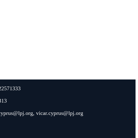
22571333
313
.cyprus@lpj.org
,
vicar.cyprus@lpj.org