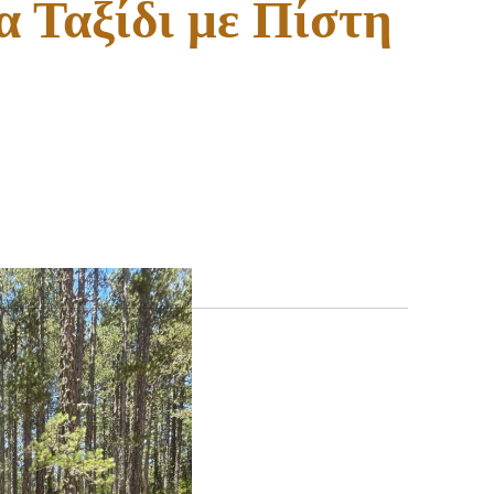
α Ταξίδι με Πίστη