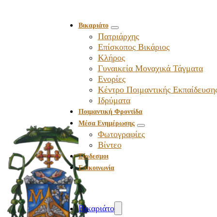
Βικαριάτο
Πατριάρχης
Επίσκοπος Βικάριος
Kλήρος
Γυναικεία Μοναχικά Τάγματα
Ενορίες
Κέντρο Ποιμαντικής Εκπαίδευση
Ιδρύματα
Ποιμαντική Φροντίδα
Μέσα Ενημέρωσης
Φωτογραφίες
Βίντεο
Σύνδεσμοι
Επικοινωνία
Βικαριάτο