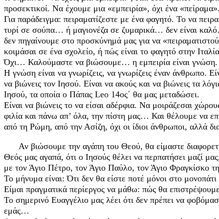
προσεκτικοί. Να έχουμε μια «εμπειρία», όχι ένα «πείραμα»
Για παράδειγμα: πειραματίζεστε με ένα φαγητό. Το να πειρ
τυρί σε σούπα… ή μαγιονέζα σε ζυμαρικά… δεν είναι καλ
δεν πηγαίνουμε στο προσκύνημά μας για να «πειραματιστού
κοιμάσαι σε ένα σχολείο, ή πώς είναι το φαγητό στην Ιταλ
Όχι… Καλούμαστε να βιώσουμε… η εμπειρία είναι γνώση.
Η γνώση είναι να γνωρίζεις, να γνωρίζεις έναν άνθρωπο. Ε
να βιώνεις τον Ιησού. Είναι να ακούς και να βιώνεις τα λόγι
Ιησού, τα οποία ο Πάπας Leo 14ος΄ θα μας μεταδώσει.
Είναι να βιώνεις το να είσαι αδέρφια. Να μοιράζεσαι χώρου
φιλία και πάνω απ’ όλα, την πίστη μας… Και θέλουμε να επ
από τη Ρώμη, από την Ασίζη, όχι οι ίδιοι άνθρωποι, αλλά δι
Αν βιώσουμε την αγάπη του Θεού, θα είμαστε διαφορετ
Θεός μας αγαπά, ότι ο Ιησούς θέλει να περπατήσει μαζί μας,
με τον Άγιο Πέτρο, τον Άγιο Παύλο, τον Άγιο Φραγκίσκο της
Το μήνυμα είναι: Ότι δεν θα είστε ποτέ μόνοι στο μονοπάτ
Είμαι πραγματικά περίεργος να μάθω: πώς θα επιστρέψουμ
Το σημερινό Ευαγγέλιο μας λέει ότι δεν πρέπει να φοβόμασ
εμάς…