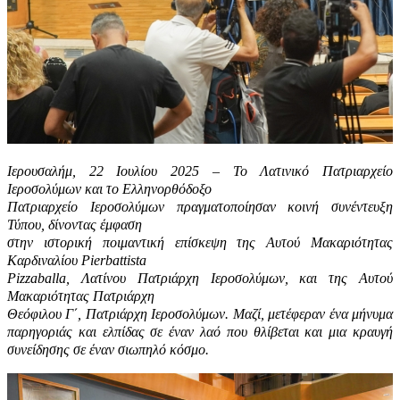
Ιερουσαλήμ, 22 Ιουλίου 2025 – Το Λατινικό Πατριαρχείο
Ιεροσολύμων και το Ελληνορθόδοξο
Πατριαρχείο Ιεροσολύμων πραγματοποίησαν κοινή συνέντευξη
Τύπου, δίνοντας έμφαση
στην ιστορική ποιμαντική επίσκεψη της Αυτού Μακαριότητας
Καρδιναλίου Pierbattista
Pizzaballa, Λατίνου Πατριάρχη Ιεροσολύμων, και της Αυτού
Μακαριότητας Πατριάρχη
Θεόφιλου Γ΄, Πατριάρχη Ιεροσολύμων. Μαζί, μετέφεραν ένα μήνυμα
παρηγοριάς και ελπίδας σε έναν λαό που θλίβεται και μια κραυγή
συνείδησης σε έναν σιωπηλό κόσμο.