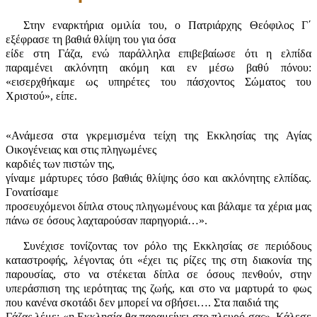
Στην εναρκτήρια ομιλία του, ο Πατριάρχης Θεόφιλος Γ΄
εξέφρασε τη βαθιά θλίψη του για όσα
είδε στη Γάζα, ενώ παράλληλα επιβεβαίωσε ότι η ελπίδα
παραμένει ακλόνητη ακόμη και εν μέσω βαθύ πόνου:
«εισερχθήκαμε ως υπηρέτες του πάσχοντος Σώματος του
Χριστού», είπε.
«Ανάμεσα στα γκρεμισμένα τείχη της Εκκλησίας της Αγίας
Οικογένειας και στις πληγωμένες
καρδιές των πιστών της,
γίναμε μάρτυρες τόσο βαθιάς θλίψης όσο και ακλόνητης ελπίδας.
Γονατίσαμε
προσευχόμενοι δίπλα στους πληγωμένους και βάλαμε τα χέρια μας
πάνω σε όσους λαχταρούσαν παρηγοριά…».
Συνέχισε τονίζοντας τον ρόλο της Εκκλησίας σε περιόδους
καταστροφής, λέγοντας ότι «έχει τις ρίζες της στη διακονία της
παρουσίας, στο να στέκεται δίπλα σε όσους πενθούν, στην
υπεράσπιση της ιερότητας της ζωής, και στο να μαρτυρά το φως
που κανένα σκοτάδι δεν μπορεί να σβήσει…. Στα παιδιά της
Γάζας λέμε: «η Εκκλησία θα παραμείνει στο πλευρό σας». Κάλεσε