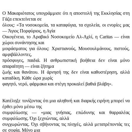
Ο Μακαριότατος υπογράμμισε ότι η αποστολή της Εκκλησίας στη
Γάζα επεκτείνεται σε
όλους: «Τα νοσοκομεία, τα καταφύγια, τα σχολεία, οι ενορίες μας
— Άγιος Πορφύριος, η Αγία
Οικογένεια, το Αραβικό Νοσοκομείο Αλ-Αχλί, η Caritas — είναι
χώροι συνάντησης και
μοιράσματος για όλους: Χριστιανούς, Μουσουλμάνους, πιστούς,
αμφιβάλλοντες,
πρόσφυγες, παιδιά. Η ανθρωπιστική βοήθεια δεν είναι μόνο
απαραίτητη — είναι ζήτημα
ζωής και θανάτου. Η άρνησή της δεν είναι καθυστέρηση, αλλά
καταδίκη. Κάθε ώρα χωρίς
φαγητό, νερό, φάρμακα και στέγη προκαλεί βαθιά βλάβη».
Κατέληξε τονίζοντας ότι μια αληθινή και διαρκής ειρήνη μπορεί να
έρθει μόνο μέσω της
συμφιλίωσης — «μιας γνήσιας, επώδυνης και θαρραλέας
συμφιλίωσης. Όχι ξεχνώντας, αλλά
συγχωρώντας. Όχι σβήνοντας τις πληγές, αλλά μετατρέποντάς τες
σε σοφία. Μόνο μια