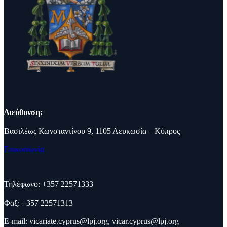
Διεύθυνση:
Βασιλέως Κωνσταντίνου 9, 1105 Λευκωσία – Κύπρος
Επικοινωνία
Τηλέφωνο: +357 22571333
Φαξ: +357 22571313
E-mail:
vicariate.cyprus@lpj.org
,
vicar.cyprus@lpj.org