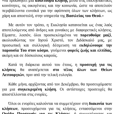
«να προωθήσει μια
κουλτούρα κλήσης
μέσα στις εκκλησιαστικές
κοινότητες, τις οικογένειες και την κοινωνία, ώστε να αποτελούν
περιβάλλοντα ευνοϊκά για την αφύπνιση όλων των κλήσεων, ως
χάρη και αποστολή, στην υπηρεσία της
Βασιλείας του Θεού
.»
Με αυτόν τον τρόπο, η Εκκλησία κατανοείται ως ένας λαός
αποτελούμενος από άνδρες και γυναίκες με διαφορετικές κλήσεις.
Είμαστε, λοιπόν, όλοι προσκεκλημένοι να
πορευθούμε μαζί
,
ακολουθώντας τον Ιησού Χριστό, τον Διδάσκαλό μας, με
προσωπική και συλλογική δέσμευση να
εκδηλώνουμε την
παρουσία Του στον κόσμο
, γινόμενοι
φορείς ζωής και ελπίδας
,
ακόμη και σε δύσκολους καιρούς.
Κατά τη διάρκεια αυτού του έτους, η
προσευχή για τις
κλήσεις
θα αναπέμπεται
στο τέλος όλων των Θείων
Λειτουργιών
, πριν από την τελική ευλογία.
Κάθε μήνα, αρχίζοντας από τον Δεκέμβριο, θα προσευχόμαστε
για μια
συγκεκριμένη κλήση
. Οι αντίστοιχες προσευχές θα
αποστέλλονται στις ενορίες.
Όλοι οι ενορίτες καλούνται να συμμετέχουν στη
διακονία των
κλήσεων
, προσευχόμενοι για τις κλήσεις, εντασσόμενοι στην
Ομάδα Προσευχής για τις Κλήσεις
, ή συμμετέχοντας και