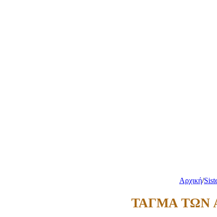
Αρχική
/
Sist
ΤΑΓΜΑ ΤΩΝ 