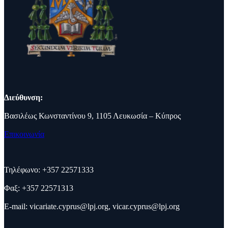
Διεύθυνση:
Βασιλέως Κωνσταντίνου 9, 1105 Λευκωσία – Κύπρος
Επικοινωνία
Τηλέφωνο: +357 22571333
Φαξ: +357 22571313
E-mail:
vicariate.cyprus@lpj.org
,
vicar.cyprus@lpj.org