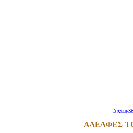
Αρχική
/
Si
ΑΔΕΛΦΕΣ Τ