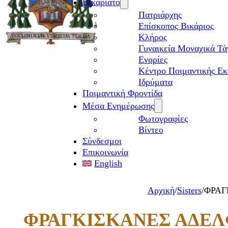
Βικαριάτο
Πατριάρχης
Επίσκοπος Βικάριος
Kλήρος
Γυναικεία Μοναχικά Τά
Ενορίες
Κέντρο Ποιμαντικής Εκ
Ιδρύματα
Ποιμαντική Φροντίδα
Μέσα Ενημέρωσης
Φωτογραφίες
Βίντεο
Σύνδεσμοι
Επικοινωνία
English
Αρχική
/
Sisters
/
ΦΡΑΓ
ΦΡΑΓΚΙΣΚΑΝΕΣ ΑΔΕΛΦ