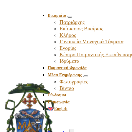
Βικαριάτο
Πατριάρχης
Επίσκοπος Βικάριος
Kλήρος
Γυναικεία Μοναχικά Τάγματα
Ενορίες
Κέντρο Ποιμαντικής Εκπαίδευση
Ιδρύματα
Ποιμαντική Φροντίδα
Μέσα Ενημέρωσης
Φωτογραφίες
Βίντεο
Σύνδεσμοι
Επικοινωνία
English