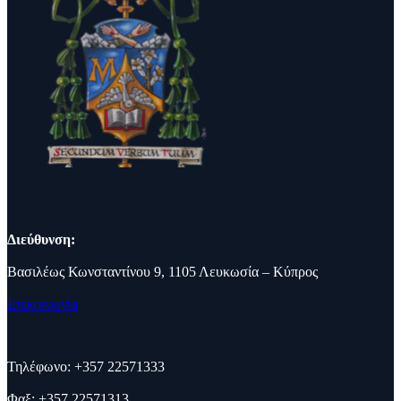
Διεύθυνση:
Βασιλέως Κωνσταντίνου 9, 1105 Λευκωσία – Κύπρος
Επικοινωνία
Τηλέφωνο: +357 22571333
Φαξ: +357 22571313