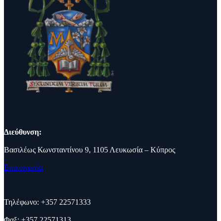
Διεύθυνση:
Βασιλέως Κωνσταντίνου 9, 1105 Λευκωσία – Κύπρος
Επικοινωνία
Τηλέφωνο: +357 22571333
Φαξ: +357 22571313