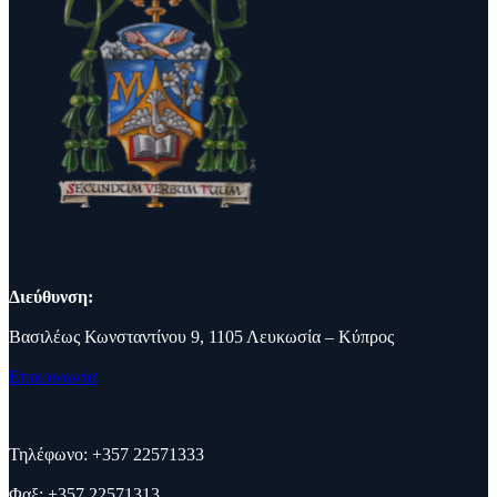
Διεύθυνση:
Βασιλέως Κωνσταντίνου 9, 1105 Λευκωσία – Κύπρος
Επικοινωνία
Τηλέφωνο: +357 22571333
Φαξ: +357 22571313