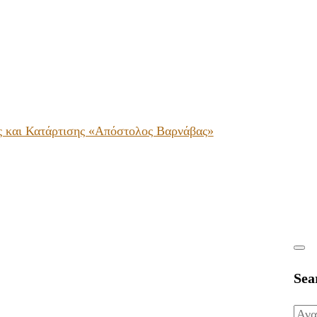
ς και Κατάρτισης «Απόστολος Βαρνάβας»
Sea
Ανα