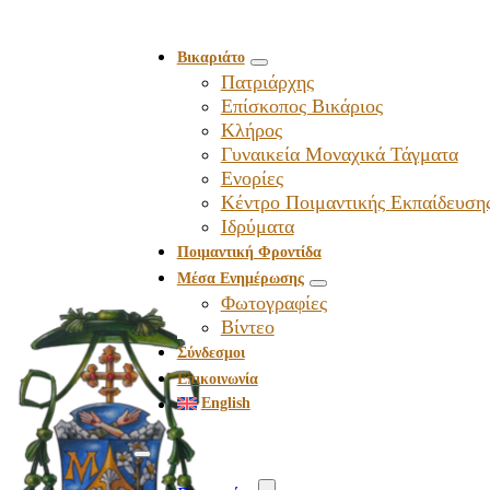
Βικαριάτο
Πατριάρχης
Επίσκοπος Βικάριος
Kλήρος
Γυναικεία Μοναχικά Τάγματα
Ενορίες
Κέντρο Ποιμαντικής Εκπαίδευση
Ιδρύματα
Ποιμαντική Φροντίδα
Μέσα Ενημέρωσης
Φωτογραφίες
Βίντεο
Σύνδεσμοι
Επικοινωνία
English