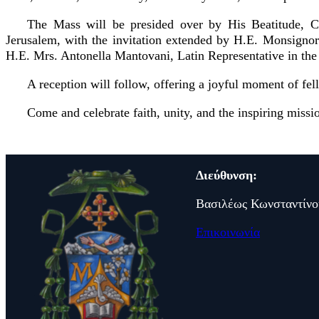
The Mass will be presided over by His Beatitude, Card
Jerusalem, with the invitation extended by H.E. Monsignor
H.E. Mrs. Antonella Mantovani, Latin Representative in the
A reception will follow, offering a joyful moment of fe
Come and celebrate faith, unity, and the inspiring missi
Διεύθυνση:
Βασιλέως Κωνσταντίνο
Επικοινωνία