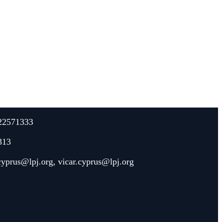
22571333
313
.cyprus@lpj.org
,
vicar.cyprus@lpj.org