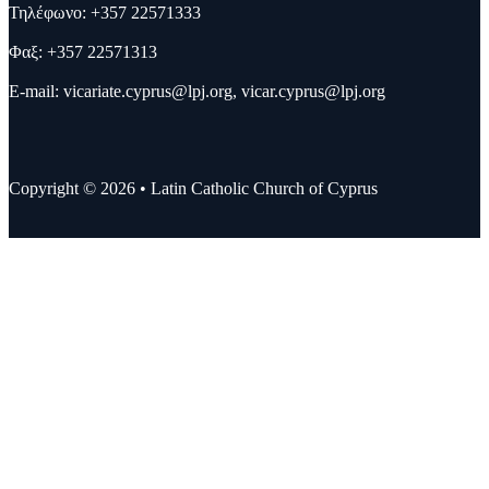
Τηλέφωνο: +357 22571333
Φαξ: +357 22571313
E-mail:
vicariate.cyprus@lpj.org
,
vicar.cyprus@lpj.org
Copyright © 2026 • Latin Catholic Church of Cyprus