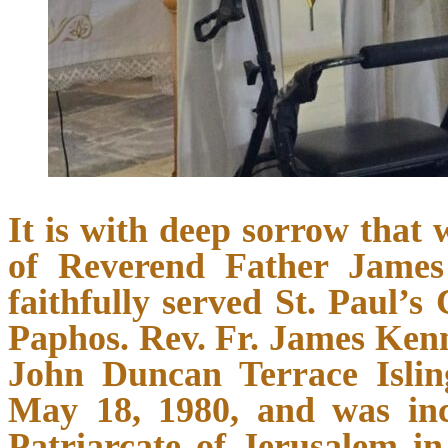
It is with deep sorrow that
of Reverend Father James
faithfully served St. Paul’s
Paphos. Rev. Fr. James Kenn
John Duncan Terrace Isling
May 18, 1980, and was inc
Patriarcate of Jerusalem in