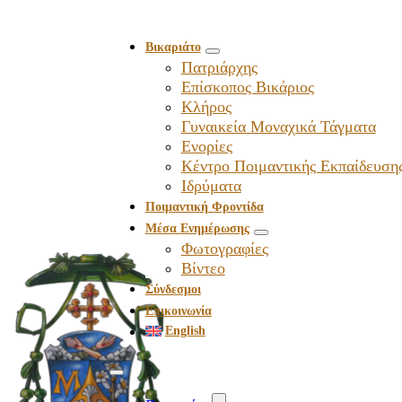
Βικαριάτο
Πατριάρχης
Επίσκοπος Βικάριος
Kλήρος
Γυναικεία Μοναχικά Τάγματα
Ενορίες
Κέντρο Ποιμαντικής Εκπαίδευση
Ιδρύματα
Ποιμαντική Φροντίδα
Μέσα Ενημέρωσης
Φωτογραφίες
Βίντεο
Σύνδεσμοι
Επικοινωνία
English