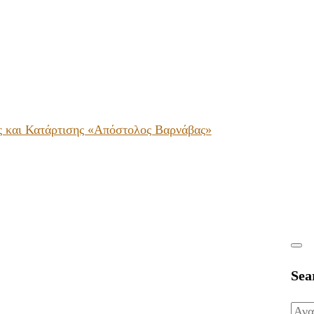
ς και Κατάρτισης «Απόστολος Βαρνάβας»
Sea
Ανα