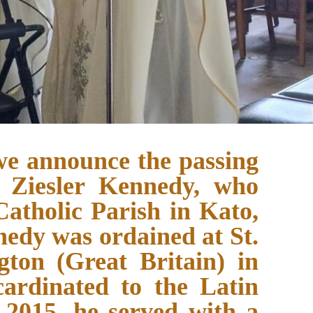
 we announce the passing
 Ziesler Kennedy, who
 Catholic Parish in Kato,
edy was ordained at St.
ton (Great Britain) in
ardinated to the Latin
 2015, he served with a