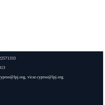
22571333
313
.cyprus@lpj.org
,
vicar.cyprus@lpj.org