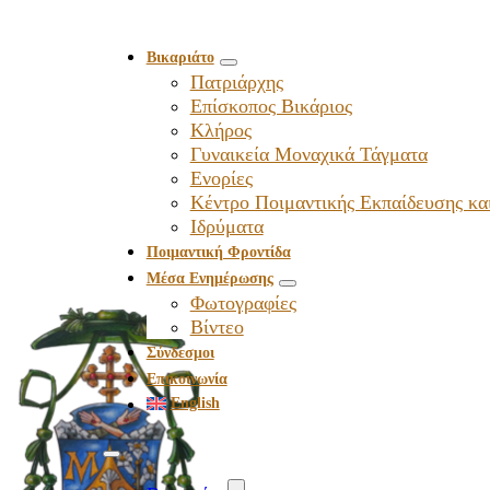
Βικαριάτο
Πατριάρχης
Επίσκοπος Βικάριος
Kλήρος
Γυναικεία Μοναχικά Τάγματα
Ενορίες
Κέντρο Ποιμαντικής Εκπαίδευσης κα
Ιδρύματα
Ποιμαντική Φροντίδα
Μέσα Ενημέρωσης
Φωτογραφίες
Βίντεο
Σύνδεσμοι
Επικοινωνία
English