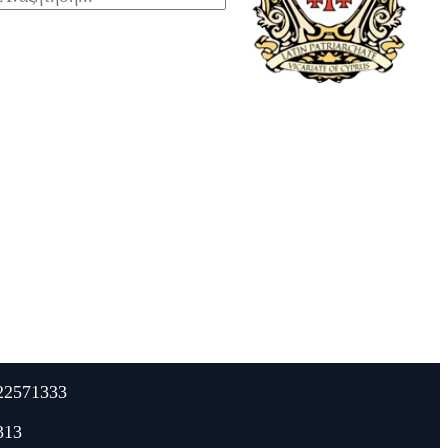
22571333
313