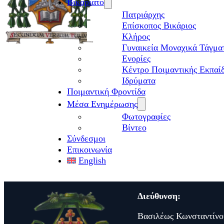
Βικαριάτο
Πατριάρχης
Επίσκοπος Βικάριος
Kλήρος
Γυναικεία Μοναχικά Τάγμα
Ενορίες
Κέντρο Ποιμαντικής Εκπαί
Ιδρύματα
Ποιμαντική Φροντίδα
Μέσα Ενημέρωσης
Φωτογραφίες
Βίντεο
Σύνδεσμοι
Επικοινωνία
English
Διεύθυνση:
Βασιλέως Κωνσταντίνο