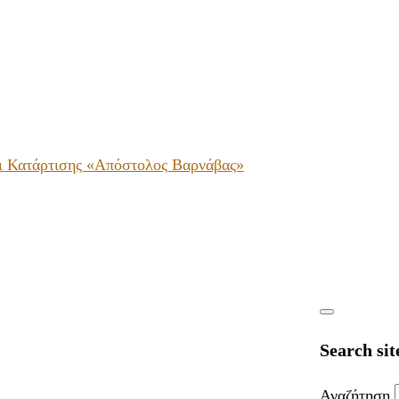
ι Κατάρτισης «Απόστολος Βαρνάβας»
Search sit
Αναζήτηση