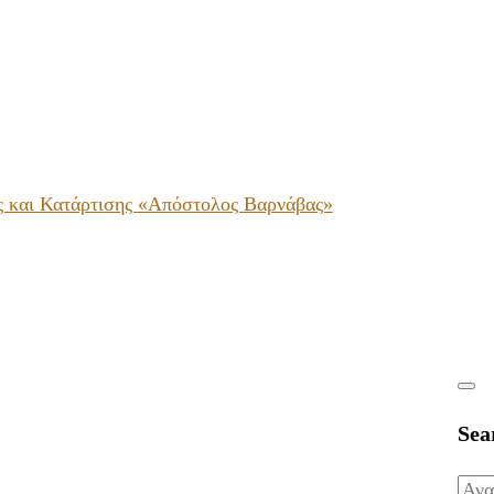
ς και Κατάρτισης «Απόστολος Βαρνάβας»
Sea
Ανα