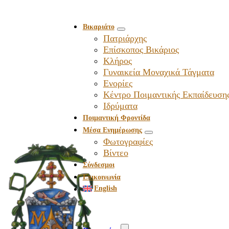
Βικαριάτο
Πατριάρχης
Επίσκοπος Βικάριος
Kλήρος
Γυναικεία Μοναχικά Τάγματα
Ενορίες
Κέντρο Ποιμαντικής Εκπαίδευση
Ιδρύματα
Ποιμαντική Φροντίδα
Μέσα Ενημέρωσης
Φωτογραφίες
Βίντεο
Σύνδεσμοι
Επικοινωνία
English