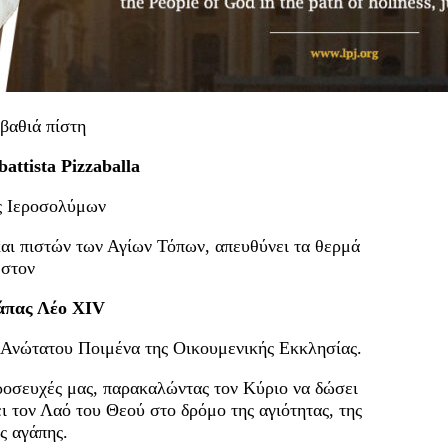
βαθιά πίστη
attista Pizzaballa
ς Ιεροσολύμων
αι πιστών των Αγίων Τόπων, απευθύνει τα θερμά
 στον
άπας Λέο XIV
ι Ανώτατου Ποιμένα της Οικουμενικής Εκκλησίας.
ροσευχές μας, παρακαλώντας τον Κύριο να δώσει
ι τον Λαό του Θεού στο δρόμο της αγιότητας, της
ς αγάπης.