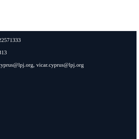
22571333
313
.cyprus@lpj.org
,
vicar.cyprus@lpj.org