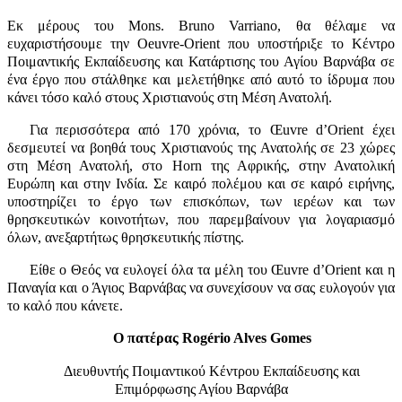
Εκ μέρους του Mons. Bruno Varriano, θα θέλαμε να
ευχαριστήσουμε την Oeuvre-Orient που υποστήριξε το Κέντρο
Ποιμαντικής Εκπαίδευσης και Κατάρτισης του Αγίου Βαρνάβα σε
ένα έργο που στάλθηκε και μελετήθηκε από αυτό το ίδρυμα που
κάνει τόσο καλό στους Χριστιανούς στη Μέση Ανατολή.
Για περισσότερα από 170 χρόνια, το Œuvre d’Orient έχει
δεσμευτεί να βοηθά τους Χριστιανούς της Ανατολής σε 23 χώρες
στη Μέση Ανατολή, στο Horn της Αφρικής, στην Ανατολική
Ευρώπη και στην Ινδία. Σε καιρό πολέμου και σε καιρό ειρήνης,
υποστηρίζει το έργο των επισκόπων, των ιερέων και των
θρησκευτικών κοινοτήτων, που παρεμβαίνουν για λογαριασμό
όλων, ανεξαρτήτως θρησκευτικής πίστης.
Είθε ο Θεός να ευλογεί όλα τα μέλη του Œuvre d’Orient και η
Παναγία και ο Άγιος Βαρνάβας να συνεχίσουν να σας ευλογούν για
το καλό που κάνετε.
Ο πατέρας Rogério Alves Gomes
Διευθυντής Ποιμαντικού Κέντρου Εκπαίδευσης και
Επιμόρφωσης Αγίου Βαρνάβα