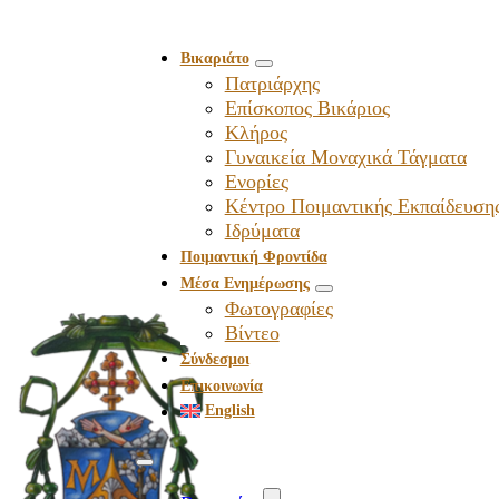
Βικαριάτο
Πατριάρχης
Επίσκοπος Βικάριος
Kλήρος
Γυναικεία Μοναχικά Τάγματα
Ενορίες
Κέντρο Ποιμαντικής Εκπαίδευση
Ιδρύματα
Ποιμαντική Φροντίδα
Μέσα Ενημέρωσης
Φωτογραφίες
Βίντεο
Σύνδεσμοι
Επικοινωνία
English