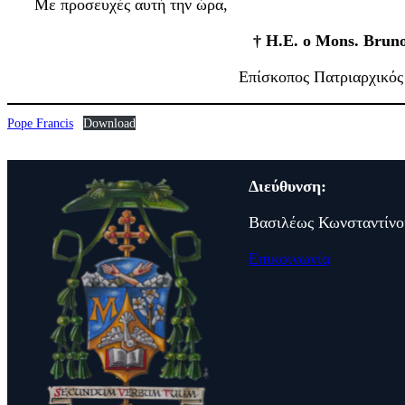
Με προσευχές αυτή την ώρα,
† H.E. ο Mons. Brun
Επίσκοπος Πατριαρχικό
Pope Francis
Download
Διεύθυνση:
Βασιλέως Κωνσταντίνο
Επικοινωνία