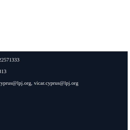
22571333
313
.cyprus@lpj.org
,
vicar.cyprus@lpj.org