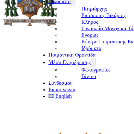
Βικαριάτο
Πατριάρχης
Επίσκοπος Βικάριος
Kλήρος
Γυναικεία Μοναχικά Τά
Ενορίες
Κέντρο Ποιμαντικής Εκ
Ιδρύματα
Ποιμαντική Φροντίδα
Μέσα Ενημέρωσης
Φωτογραφίες
Βίντεο
Σύνδεσμοι
Επικοινωνία
English