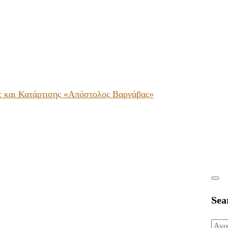
ς και Κατάρτισης «Απόστολος Βαρνάβας»
Sea
Ανα