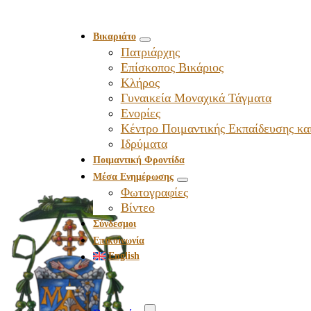
Βικαριάτο
Πατριάρχης
Επίσκοπος Βικάριος
Kλήρος
Γυναικεία Μοναχικά Τάγματα
Ενορίες
Κέντρο Ποιμαντικής Εκπαίδευσης κα
Ιδρύματα
Ποιμαντική Φροντίδα
Μέσα Ενημέρωσης
Φωτογραφίες
Βίντεο
Σύνδεσμοι
Επικοινωνία
English