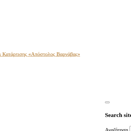
ι Κατάρτισης «Απόστολος Βαρνάβας»
Search sit
Αναζήτηση