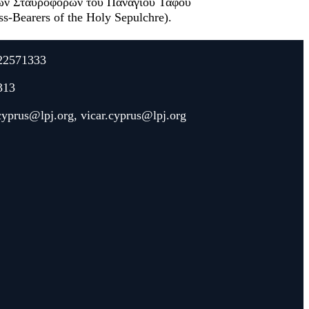
των Σταυροφόρων του Παναγίου Τάφου
-Bearers of the Holy Sepulchre).
22571333
313
.cyprus@lpj.org
,
vicar.cyprus@lpj.org