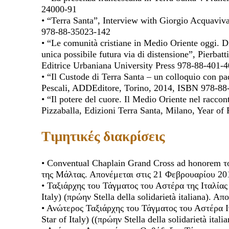
24000-91
• “Terra Santa”, Interview with Giorgio Acquaviv
978-88-35023-142
• “Le comunità cristiane in Medio Oriente oggi. D
unica possibile futura via di distensione”, Pierba
Editrice Urbaniana University Press 978-88-401-
• “Il Custode di Terra Santa – un colloquio con pad
Pescali, ADDEditore, Torino, 2014, ISBN 978-8
• “Il potere del cuore. Il Medio Oriente nel raccon
Pizzaballa, Edizioni Terra Santa, Milano, Year o
Τιμητικές διακρίσεις
• Conventual Chaplain Grand Cross ad honorem 
της Μάλτας. Απονέμεται στις 21 Φεβρουαρίου 20
• Ταξιάρχης του Τάγματος του Αστέρα της Ιταλίας
Italy) (πρώην Stella della solidarietà italiana). Α
• Ανώτερος Ταξιάρχης του Τάγματος του Αστέρα Ιτα
Star of Italy) ((πρώην Stella della solidarietà ita