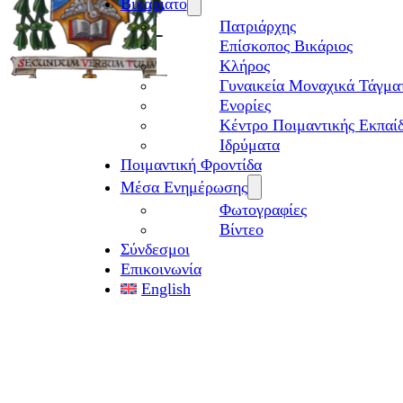
Βικαριάτο
Πατριάρχης
Επίσκοπος Βικάριος
Kλήρος
Γυναικεία Μοναχικά Τάγμα
Ενορίες
Κέντρο Ποιμαντικής Εκπαί
Ιδρύματα
Ποιμαντική Φροντίδα
Μέσα Ενημέρωσης
Φωτογραφίες
Βίντεο
Σύνδεσμοι
Επικοινωνία
English