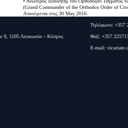
• Ανώτερος Διοικητής του Ορθόδοξου Τάγματος 
(Grand Commander of the Orthodox Order of Cross
Απονέμεται στις 30 May 2016.
Τηλέφωνο: +357 
υ 9, 1105 Λευκωσία – Κύπρος
Φαξ: +357 22571
E-mail:
vicariate