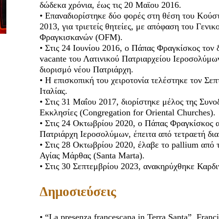
δώδεκα χρόνια, έως τις 20 Μαϊου 2016.
• Επαναδιορίστηκε δύο φορές στη θέση του Κούστ
2013, για τριετείς θητείες, με απόφαση του Γενι
Φραγκισκανών (OFM).
• Στις 24 Ιουνίου 2016, ο Πάπας Φραγκίσκος τον 
vacante του Λατινικού Πατριαρχείου Ιεροσολύμων
διορισμό νέου Πατριάρχη.
• Η επισκοπική του χειροτονία τελέστηκε τον Σε
Ιταλίας.
• Στις 31 Μαΐου 2017, διορίστηκε μέλος της Συνοδ
Εκκλησίες (Congregation for Oriental Churches).
• Στις 24 Οκτωβρίου 2020, ο Πάπας Φραγκίσκος 
Πατριάρχη Ιεροσολύμων, έπειτα από τετραετή δια
• Στις 28 Οκτωβρίου 2020, έλαβε το pallium από
Αγίας Μάρθας (Santa Marta).
• Στις 30 Σεπτεμβρίου 2023, ανακηρύχθηκε Καρδ
Δημοσιεύσεις
• “La presenza francescana in Terra Santa”. Franc