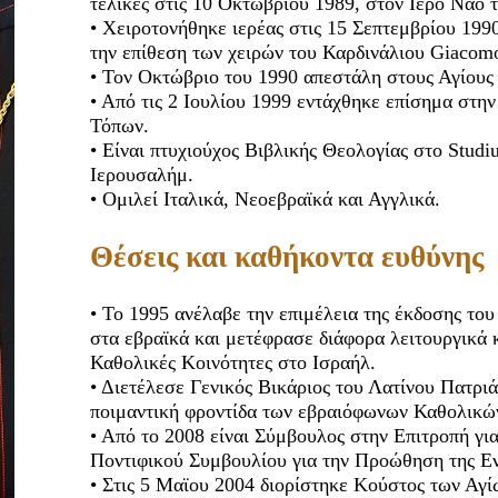
τελικές στις 10 Οκτωβρίου 1989, στον Ιερό Ναό 
• Χειροτονήθηκε ιερέας στις 15 Σεπτεμβρίου 199
την επίθεση των χειρών του Καρδινάλιου Giacomo
• Τον Οκτώβριο του 1990 απεστάλη στους Αγίους
• Από τις 2 Ιουλίου 1999 εντάχθηκε επίσημα στη
Τόπων.
• Είναι πτυχιούχος Βιβλικής Θεολογίας στο Stud
Ιερουσαλήμ.
• Ομιλεί Ιταλικά, Νεοεβραϊκά και Αγγλικά.
Θέσεις και καθήκοντα ευθύνης
• Το 1995 ανέλαβε την επιμέλεια της έκδοσης το
στα εβραϊκά και μετέφρασε διάφορα λειτουργικά κ
Καθολικές Κοινότητες στο Ισραήλ.
• Διετέλεσε Γενικός Βικάριος του Λατίνου Πατρι
ποιμαντική φροντίδα των εβραιόφωνων Καθολικώ
• Από το 2008 είναι Σύμβουλος στην Επιτροπή για
Ποντιφικού Συμβουλίου για την Προώθηση της Εν
• Στις 5 Μαϊου 2004 διορίστηκε Κούστος των Αγί