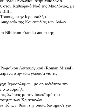
του Αγίου Αντωνίου στην Μπολόνια.
0, στον Kαθεδρικό Nαό της Μπολόνιας, με
 Biffi.
 Τόπους, στην Ιερουσαλήμ.
ν υπηρεσία της Κουστωδίας των Αγίων
ium Biblicum Franciscanum της
υ Ρωμαϊκού Λειτουργικού (Roman Missal)
είμενα στην ίδια γλώσσα για τις
άρχη Ιεροσολύμων, με αρμοδιότητα την
ν στο Ισραήλ.
 τις Σχέσεις με τον Ιουδαϊσμό του
ότητας των Χριστιανών.
ων Τόπων, θέση την οποία διατήρησε για