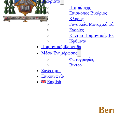
Βικαριάτο
Πατριάρχης
Επίσκοπος Βικάριος
Kλήρος
Γυναικεία Μοναχικά Τά
Ενορίες
Κέντρο Ποιμαντικής Εκ
Ιδρύματα
Ποιμαντική Φροντίδα
Μέσα Ενημέρωσης
Φωτογραφίες
Βίντεο
Σύνδεσμοι
Επικοινωνία
English
Ber