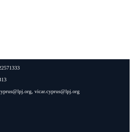
22571333
313
.cyprus@lpj.org
,
vicar.cyprus@lpj.org