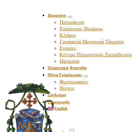
Βικαριάτο
Πατριάρχης
Επίσκοπος Βικάριος
Kλήρος
Γυναικεία Μοναχικά Τάγματα
Ενορίες
Κέντρο Ποιμαντικής Εκπαίδευση
Ιδρύματα
Ποιμαντική Φροντίδα
Μέσα Ενημέρωσης
Φωτογραφίες
Βίντεο
Σύνδεσμοι
Επικοινωνία
English