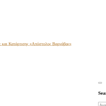
ς και Κατάρτισης «Απόστολος Βαρνάβας»
Sea
Ανα