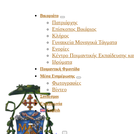
Βικαριάτο
Πατριάρχης
Επίσκοπος Βικάριος
Kλήρος
Γυναικεία Μοναχικά Τάγματα
Ενορίες
Κέντρο Ποιμαντικής Εκπαίδευσης κα
Ιδρύματα
Ποιμαντική Φροντίδα
Μέσα Ενημέρωσης
Φωτογραφίες
Βίντεο
Σύνδεσμοι
Επικοινωνία
English