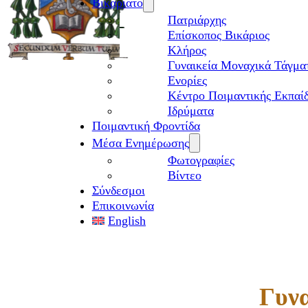
Βικαριάτο
Πατριάρχης
Επίσκοπος Βικάριος
Kλήρος
Γυναικεία Μοναχικά Τάγμα
Ενορίες
Κέντρο Ποιμαντικής Εκπαί
Ιδρύματα
Ποιμαντική Φροντίδα
Μέσα Ενημέρωσης
Φωτογραφίες
Βίντεο
Σύνδεσμοι
Επικοινωνία
English
Γυν