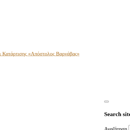
ι Κατάρτισης «Απόστολος Βαρνάβας»
Search sit
Αναζήτηση