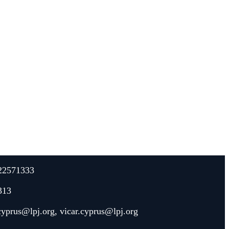
22571333
313
.cyprus@lpj.org
,
vicar.cyprus@lpj.org